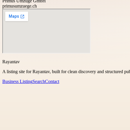
Primus Umzüge GmbH
primusumzuege.ch
Rayantav
A listing site for Rayantav, built for clean discovery and structured pu
Business Listing
Search
Contact