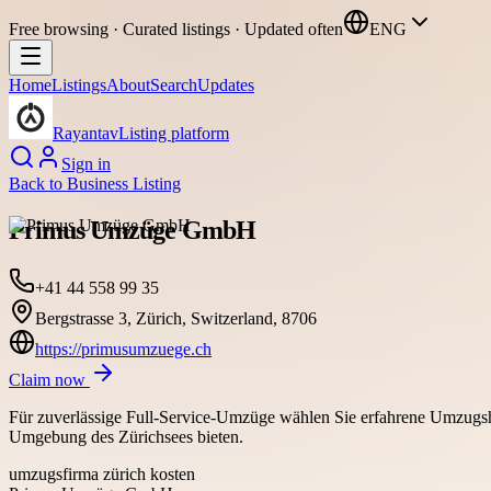
Free browsing · Curated listings · Updated often
ENG
Home
Listings
About
Search
Updates
Rayantav
Listing platform
Sign in
Back to
Business Listing
Primus Umzüge GmbH
+41 44 558 99 35
Bergstrasse 3, Zürich, Switzerland, 8706
https://primusumzuege.ch
Claim now
Für zuverlässige Full-Service-Umzüge wählen Sie erfahrene Umzugsh
Umgebung des Zürichsees bieten.
umzugsfirma zürich kosten