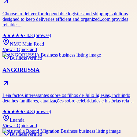
Choose trudeliver for dependable logistics and shipping solutions
designed to keep deliveries efficient and organized..com provides
reliable…
★
★
★
★
★
· 4.8 (browse)
NMC Main Road
View · Quick add
Business
Verified
ANGORUSSIA
Leia factos interessantes sobre os filhos de Julio Iglesias, incluindo
detalhes familiares, atualizações sobre celebridades e histórias rela…
★
★
★
★
★
· 4.8 (browse)
Luanda
View · Quick add
Business
Verified