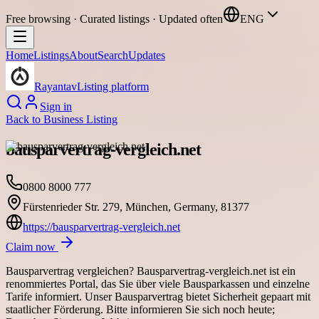
Free browsing · Curated listings · Updated often
ENG
Home
Listings
About
Search
Updates
Rayantav
Listing platform
Sign in
Back to
Business Listing
bausparvertrag-vergleich.net
0800 8000 777
Fürstenrieder Str. 279, München, Germany, 81377
https://bausparvertrag-vergleich.net
Claim now
Bausparvertrag vergleichen? Bausparvertrag-vergleich.net ist ein
renommiertes Portal, das Sie über viele Bausparkassen und einzelne
Tarife informiert. Unser Bausparvertrag bietet Sicherheit gepaart mit
staatlicher Förderung. Bitte informieren Sie sich noch heute;