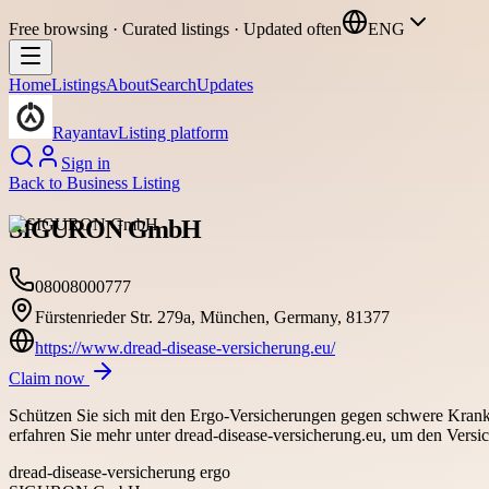
Free browsing · Curated listings · Updated often
ENG
Home
Listings
About
Search
Updates
Rayantav
Listing platform
Sign in
Back to
Business Listing
SIGURON GmbH
08008000777
Fürstenrieder Str. 279a, München, Germany, 81377
https://www.dread-disease-versicherung.eu/
Claim now
Schützen Sie sich mit den Ergo-Versicherungen gegen schwere Krankh
erfahren Sie mehr unter dread-disease-versicherung.eu, um den Versic
dread-disease-versicherung ergo