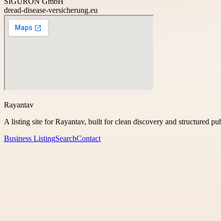
SIGURON GmbH
dread-disease-versicherung.eu
Rayantav
A listing site for Rayantav, built for clean discovery and structured pu
Business Listing
Search
Contact