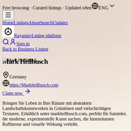
Free browsing · Curated listings · Updated often
ENG
Home
Listings
About
Search
Updates
Rayantav
Listing platform
Sign in
Back to
Business Listing
Mark Hellbusch
Germany
https://Markhellbusch.com
Claim now
Bringen Sie Leben in Ihre Räume mit abstrakten
Landschaftskunstwerken in Grüntönen und vielschichtigen
Texturen. Erhältlich unter markhellbusch.com, perfekt für Sammler,
die moderne, experimentelle Kunst suchen, die Innenräumen
Raffinesse und visuelle Wirkung verleiht.