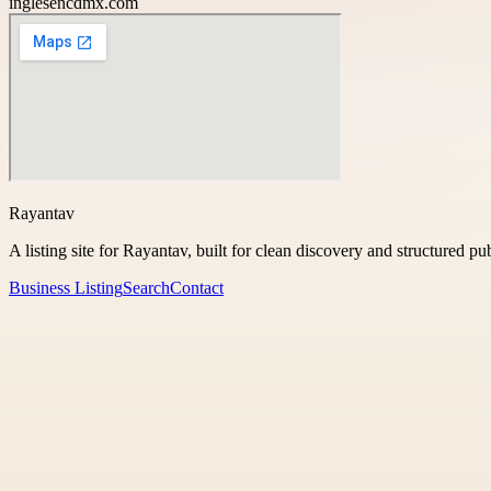
inglesencdmx.com
Rayantav
A listing site for Rayantav, built for clean discovery and structured pu
Business Listing
Search
Contact