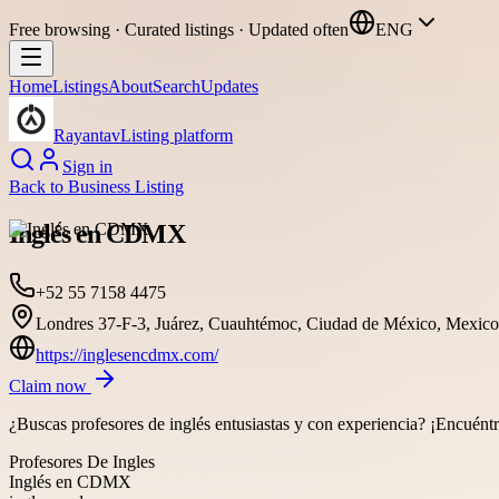
Free browsing · Curated listings · Updated often
ENG
Home
Listings
About
Search
Updates
Rayantav
Listing platform
Sign in
Back to
Business Listing
Inglés en CDMX
+52 55 7158 4475
Londres 37-F-3, Juárez, Cuauhtémoc, Ciudad de México, Mexico
https://inglesencdmx.com/
Claim now
¿Buscas profesores de inglés entusiastas y con experiencia? ¡Encuén
Profesores De Ingles
Inglés en CDMX