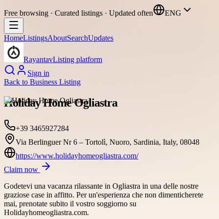
Free browsing · Curated listings · Updated often
ENG
Home
Listings
About
Search
Updates
Rayantav
Listing platform
Sign in
Back to
Business Listing
Holiday Home Ogliastra
+39 3465927284
Via Berlinguer Nr 6 – Tortolì, Nuoro, Sardinia, Italy, 08048
https://www.holidayhomeogliastra.com/
Claim now
Godetevi una vacanza rilassante in Ogliastra in una delle nostre
graziose case in affitto. Per un'esperienza che non dimenticherete
mai, prenotate subito il vostro soggiorno su
Holidayhomeogliastra.com.