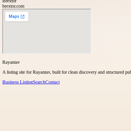
Brextor
brextor.com
Rayantav
A listing site for Rayantav, built for clean discovery and structured pu
Business Listing
Search
Contact