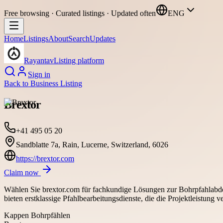
Free browsing · Curated listings · Updated often
ENG
Home
Listings
About
Search
Updates
Rayantav
Listing platform
Sign in
Back to
Business Listing
Brextor
+41 495 05 20
Sandblatte 7a, Rain, Lucerne, Switzerland, 6026
https://brextor.com
Claim now
Wählen Sie brextor.com für fachkundige Lösungen zur Bohrpfahlabdeck
bieten erstklassige Pfahlbearbeitungsdienste, die die Projektleistung
Kappen Bohrpfählen