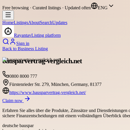
Free browsing · Curated listings · Updated often
ENG
Home
Listings
About
Search
Updates
Rayantav
Listing platform
Sign in
Back to
Business Listing
bausparvertrag-vergleich.net
0800 8000 777
Fürstenrieder Str. 279, München, Germany, 81377
https://www.bausparvertrag-vergleich.net/
Claim now
Erfahren Sie alles über die Produkte, Zinssätze und Dienstleistungen 
sichere Finanzentscheidungen mit einem vollständigen Überblick übe
deutsche bauspar