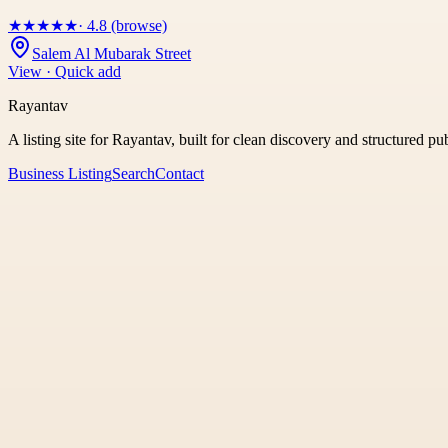
★
★
★
★
★
· 4.8 (browse)
Salem Al Mubarak Street
View · Quick add
Rayantav
A listing site for Rayantav, built for clean discovery and structured pu
Business Listing
Search
Contact