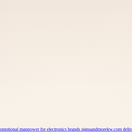
 promotional manpower for electronics brands signsandmorekw.com del