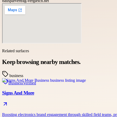
bausparvertrag-vergleich.net
Related surfaces
Keep browsing nearby matches.
business
Business
Verified
Signs And More
Boosting electronics brand engagement through skilled field teams,