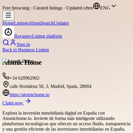
Free browsing · Curated listings · Updated often
ENG
Home
Listings
About
Search
Updates
Rayantav
Listing platform
Sign in
Back to
Business Listing
Atomic Home
+34 620962902
calle Hortaleza 50, 3, Madrid, Spain, 28004
https://atomichome.io
Claim now
Explora la inversión inmobiliaria digital en España con
Atomichome.io. Invierte de forma más inteligente utilizando
plataformas tecnológicas que ofrecen un acceso fluido, transparencia
y una gestión eficiente de las inversiones inmobiliarias en España.